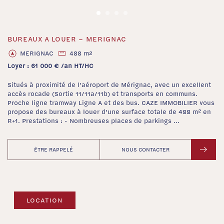
BUREAUX A LOUER – MERIGNAC
‹
›
MERIGNAC
488 m
2
Loyer : 61 000 € /an HT/HC
Situés à proximité de l'aéroport de Mérignac, avec un excellent
accès rocade (Sortie 11/11a/11b) et transports en communs.
Proche ligne tramway Ligne A et des bus. CAZE IMMOBILIER vous
propose des bureaux à louer d'une surface totale de 488 m² en
R+1. Prestations : - Nombreuses places de parkings ...
ÊTRE RAPPELÉ
NOUS CONTACTER
LOCATION