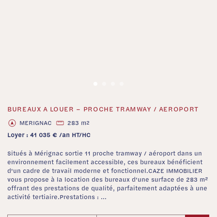
BUREAUX A LOUER – PROCHE TRAMWAY / AEROPORT
‹
›
MERIGNAC
283 m
2
Loyer : 41 035 € /an HT/HC
Situés à Mérignac sortie 11 proche tramway / aéroport dans un
environnement facilement accessible, ces bureaux bénéficient
d'un cadre de travail moderne et fonctionnel.CAZE IMMOBILIER
vous propose à la location des bureaux d'une surface de 283 m²
offrant des prestations de qualité, parfaitement adaptées à une
activité tertiaire.Prestations : ...