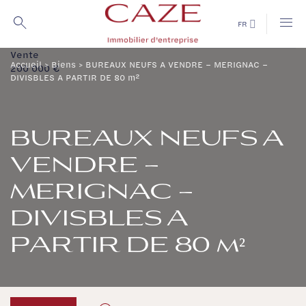
Passer
au
FR
contenu
Vente
Accueil
>
Biens
>
BUREAUX NEUFS A VENDRE – MERIGNAC –
200 000 €
DIVISBLES A PARTIR DE 80 m²
BUREAUX NEUFS A
VENDRE –
MERIGNAC –
DIVISBLES A
PARTIR DE 80 m²