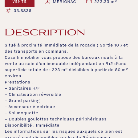
MERIGNAC
223.33 m²
VENTE
33.8836
Description
Situé à proximité immédiate de la rocade ( Sortie 10 ) et
des transports en communs.
Caze Immobilier vous propose des bureaux neufs à la
vente au sein d’un immeuble indépendant en R+2 d’une
superficie totale de : 223 m² divisibles à partir de 80 m²
environ
Prestations :
– Sanitaires H/F
– Climatisation réversible
– Grand parking
– Ascenseur électrique
– Sol moquette
– Doubles goulottes techniques périphériques
Disponibilité : Immédiate
Les informations sur les risques auxquels ce bien est
exposé sont disponibles sur le site Géorisques :