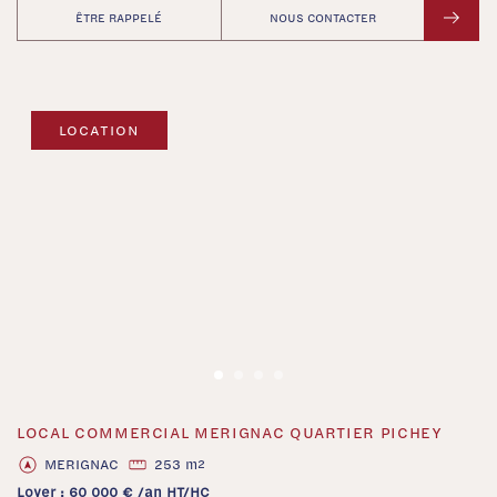
ÊTRE RAPPELÉ
NOUS CONTACTER
LOCATION
LOCAL COMMERCIAL MERIGNAC QUARTIER PICHEY
‹
›
MERIGNAC
253 m
2
Loyer : 60 000 € /an HT/HC