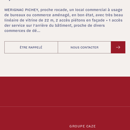
MERIGNAC PICHEY, proche rocade, un local commercial à usage
de bureaux ou commerce aménagé, en bon état, avec très beau
linéaire de vitrine de 22 m, 2 accès piétons en façade + 1 accès
der service sur l'arrière du bâtiment, proche de divers
commerces de dé...
ÊTRE RAPPELÉ
NOUS CONTACTER
GROUPE CAZE