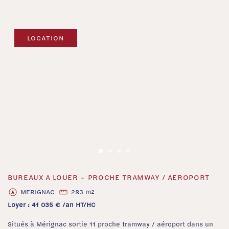
LOCATION
BUREAUX A LOUER – PROCHE TRAMWAY / AEROPORT
‹
›
MERIGNAC
283 m
2
Loyer : 41 035 € /an HT/HC
Situés à Mérignac sortie 11 proche tramway / aéroport dans un