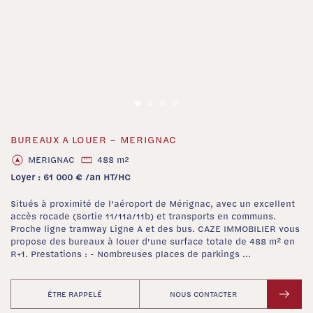
BUREAUX A LOUER – MERIGNAC
‹
›
MERIGNAC
488 m
2
Loyer : 61 000 € /an HT/HC
Situés à proximité de l'aéroport de Mérignac, avec un excellent
accès rocade (Sortie 11/11a/11b) et transports en communs.
Proche ligne tramway Ligne A et des bus. CAZE IMMOBILIER vous
propose des bureaux à louer d'une surface totale de 488 m² en
R+1. Prestations : - Nombreuses places de parkings ...
ÊTRE RAPPELÉ
NOUS CONTACTER