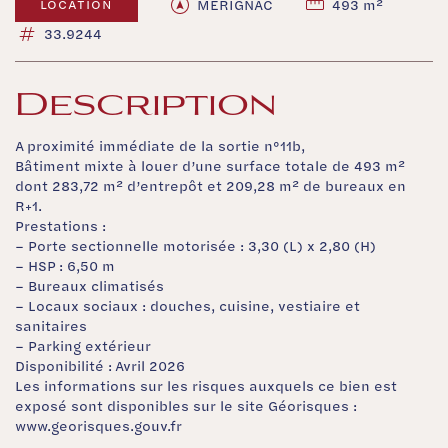
MERIGNAC
493 m²
LOCATION
33.9244
Description
A proximité immédiate de la sortie n°11b,
Bâtiment mixte à louer d’une surface totale de 493 m²
dont 283,72 m² d’entrepôt et 209,28 m² de bureaux en
R+1.
Prestations :
– Porte sectionnelle motorisée : 3,30 (L) x 2,80 (H)
– HSP : 6,50 m
– Bureaux climatisés
– Locaux sociaux : douches, cuisine, vestiaire et
sanitaires
– Parking extérieur
Disponibilité : Avril 2026
Les informations sur les risques auxquels ce bien est
exposé sont disponibles sur le site Géorisques :
www.georisques.gouv.fr