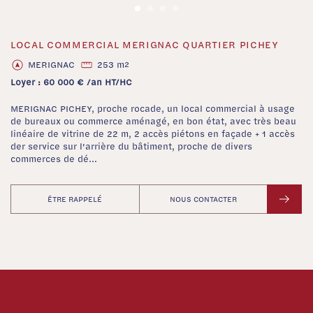
LOCAL COMMERCIAL MERIGNAC QUARTIER PICHEY
‹
›
MERIGNAC
253 m
2
Loyer : 60 000 € /an HT/HC
MERIGNAC PICHEY, proche rocade, un local commercial à usage
de bureaux ou commerce aménagé, en bon état, avec très beau
linéaire de vitrine de 22 m, 2 accès piétons en façade + 1 accès
der service sur l'arrière du bâtiment, proche de divers
commerces de dé...
ÊTRE RAPPELÉ
NOUS CONTACTER