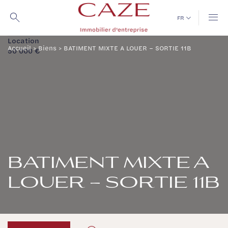
Passer
au
FR
contenu
Location
Accueil
>
Biens
>
BATIMENT MIXTE A LOUER – SORTIE 11B
50 000 €
BATIMENT MIXTE A
LOUER – SORTIE 11B