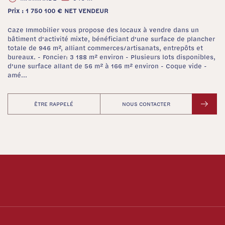
Prix : 1 750 100 € NET VENDEUR
Caze Immobilier vous propose des locaux à vendre dans un
bâtiment d'activité mixte, bénéficiant d'une surface de plancher
totale de 946 m², alliant commerces/artisanats, entrepôts et
bureaux. - Foncier: 3 188 m² environ - Plusieurs lots disponibles,
d'une surface allant de 56 m² à 166 m² environ - Coque vide -
amé...
ÊTRE RAPPELÉ
NOUS CONTACTER