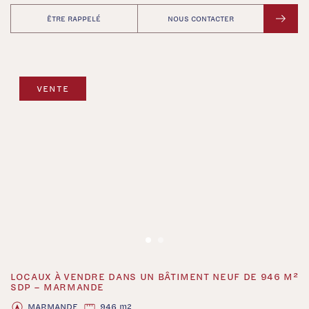
ÊTRE RAPPELÉ
NOUS CONTACTER
VENTE
LOCAUX À VENDRE DANS UN BÂTIMENT NEUF DE 946 M²
‹
›
SDP – MARMANDE
MARMANDE
946 m
2