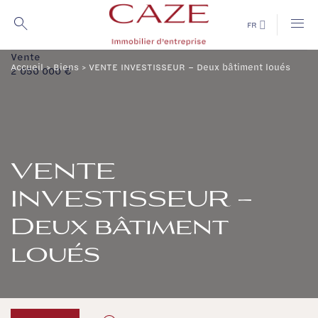
Passer
au
FR
contenu
Vente
Accueil
>
Biens
>
VENTE INVESTISSEUR – Deux bâtiment loués
2 050 000 €
VENTE
INVESTISSEUR –
Deux bâtiment
loués