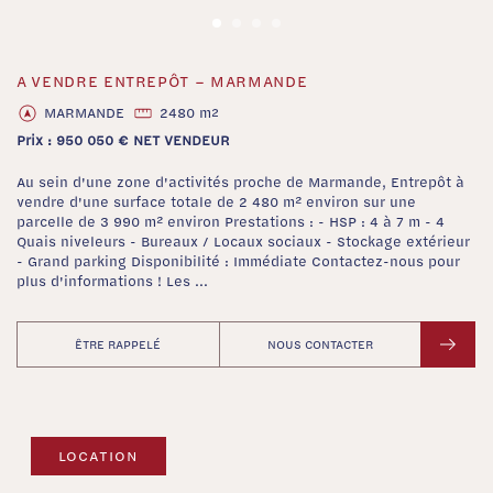
A VENDRE ENTREPÔT – MARMANDE
‹
›
MARMANDE
2480 m
2
Prix : 950 050 € NET VENDEUR
Au sein d'une zone d'activités proche de Marmande, Entrepôt à
vendre d'une surface totale de 2 480 m² environ sur une
parcelle de 3 990 m² environ Prestations : - HSP : 4 à 7 m - 4
Quais niveleurs - Bureaux / Locaux sociaux - Stockage extérieur
- Grand parking Disponibilité : Immédiate Contactez-nous pour
plus d'informations ! Les ...
ÊTRE RAPPELÉ
NOUS CONTACTER
LOCATION