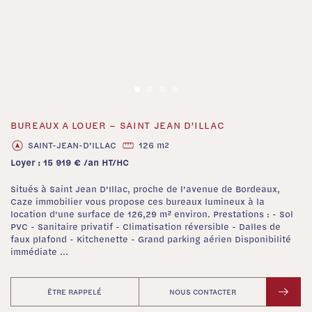
BUREAUX A LOUER – SAINT JEAN D’ILLAC
‹
›
SAINT-JEAN-D'ILLAC
126 m
2
Loyer : 15 919 € /an HT/HC
Situés à Saint Jean D'Illac, proche de l'avenue de Bordeaux,
Caze immobilier vous propose ces bureaux lumineux à la
location d'une surface de 126,29 m² environ. Prestations : - Sol
PVC - Sanitaire privatif - Climatisation réversible - Dalles de
faux plafond - Kitchenette - Grand parking aérien Disponibilité
immédiate ...
ÊTRE RAPPELÉ
NOUS CONTACTER