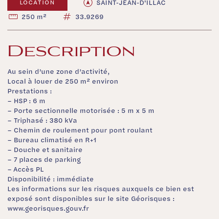
SAINT-JEAN-D'ILLAC
LOCATION
250 m²
33.9269
Description
Au sein d’une zone d’activité,
Local à louer de 250 m² environ
Prestations :
– HSP : 6 m
– Porte sectionnelle motorisée : 5 m x 5 m
– Triphasé : 380 kVa
– Chemin de roulement pour pont roulant
– Bureau climatisé en R+1
– Douche et sanitaire
– 7 places de parking
– Accès PL
Disponibilité : immédiate
Les informations sur les risques auxquels ce bien est
exposé sont disponibles sur le site Géorisques :
www.georisques.gouv.fr