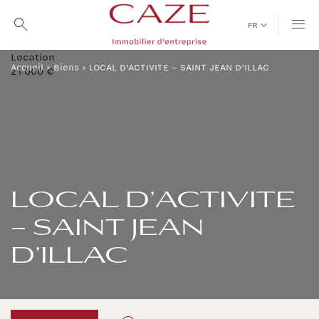
Passer
au
FR
contenu
Location
Accueil
>
Biens
>
LOCAL D’ACTIVITE – SAINT JEAN D’ILLAC
21 000 €
LOCAL D’ACTIVITE
– SAINT JEAN
D’ILLAC