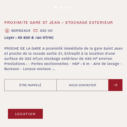
PROXIMITE GARE ST JEAN – STOCKAGE EXTERIEUR
‹
›
BORDEAUX
332 m
2
Loyer : 45 600 € /an HT/HC
PROCHE DE LA GARE A proximité immédiate de la gare Saint Jean
et proche de la rocade sortie 21, Entrepôt à la location d'une
surface de 332 m²,un stockage extérieur de 430 m² environ
Prestations : - Portes sectionnelles - HSP : 6 m - Aire de lavage -
Bureaux - Locaux sociaux ...
ÊTRE RAPPELÉ
NOUS CONTACTER
LOCATION