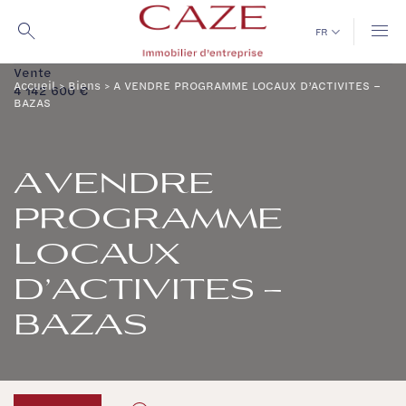
Passer
au
FR
contenu
Vente
Accueil
>
Biens
>
A VENDRE PROGRAMME LOCAUX D’ACTIVITES –
4 142 600 €
BAZAS
A VENDRE
PROGRAMME
LOCAUX
D’ACTIVITES –
BAZAS